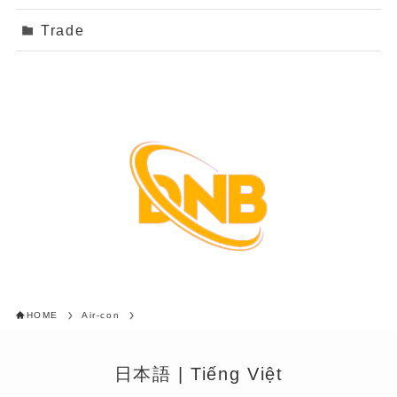
Trade
HOME
Air-con
日本語
|
Tiếng Việt