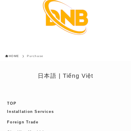
ために、社内規程を整備し、合理的な安全対策を講じます。
なお、当社は、利用目的が達成され、継続して個人情報を保
管する必要がなくなったと判断した場合、お客様の個人情報
を消去する場合がございます。
個人情報に対する安全対策の実施
当社は、個人情報保護に関する基本方針を徹底するために以
下の活動を行います。
1.役員および全ての社員に対し、個人情報に関する法令およ
びその他の規範を遵守 するための啓発活動および社内研修
を実施します。
HOME
Purchase
2.監査責任者を選任し、個人情報保護について社内の取り組
みについて監査を実施いたします。
3.当社の関係取引先に対しても、個人情報保護のために必要
な協力の要請をいたします。
日本語
|
Tiếng Việt
4.本基本方針、社内規程および個人情報保護の運用につい
て、法令や社会環境の変化等に応じて適宜改善をいたしま
す。
5.本基本方針は、当社のインターネット・ホームページ、会
社案内等に掲載することにより、お客様が常に閲覧可能な形
で公開をいたします。
TOP
Installation Services
Foreign Trade