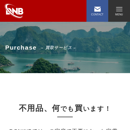
CONTACT
MENU
Purchase
– 買取サービス –
不用品、何
買
でも
います！