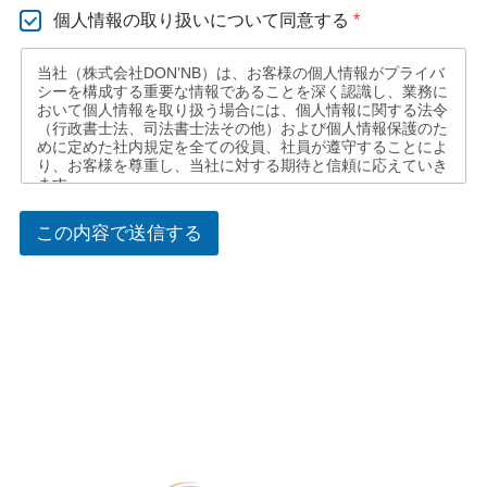
個
個人情報の取り扱いについて同意する
*
人
情
当社（株式会社DON’NB）は、お客様の個人情報がプライバ
報
シーを構成する重要な情報であることを深く認識し、業務に
の
おいて個人情報を取り扱う場合には、個人情報に関する法令
取
（行政書士法、司法書士法その他）および個人情報保護のた
り
めに定めた社内規定を全ての役員、社員が遵守することによ
扱
り、お客様を尊重し、当社に対する期待と信頼に応えていき
い
ます。
に
個人情報の第三者への提供について
つ
この内容で送信する
い
当社は、お客様から同意をいただいた場合、および法令に基
て
づき司法機関、行政機関から法的義務を伴う要請を受けた場
*
合を除き、ご提供いただいたお客様の個人情報を第三者に預
託、提供いたしません。また、お客様のご同意をいただいた
場合でも、当社以外の第三者に個人情報を開示、預託、およ
び提供する場合には、当該第三者と個人情報に保護に関する
取り決めを行い、個人情報保護に万全を期すよう努めます。
個人情報に関するお客様からのお問い合わせ等について
当社は、お客様からお預かりした個人情報を、紛失、破壊、
社外への不正な流出 、改ざん、不正アクセスから保護する