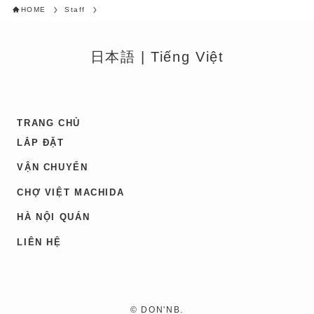
HOME
Staff
日本語
|
Tiếng Việt
TRANG CHỦ
LẮP ĐẶT
VẬN CHUYỂN
CHỢ VIỆT MACHIDA
HÀ NỘI QUÁN
LIÊN HỆ
©
DON'NB.