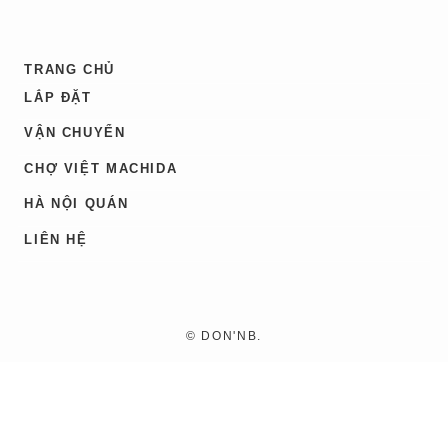
TRANG CHỦ
LẮP ĐẶT
VẬN CHUYỂN
CHỢ VIỆT MACHIDA
HÀ NỘI QUÁN
LIÊN HỆ
©
DON'NB.