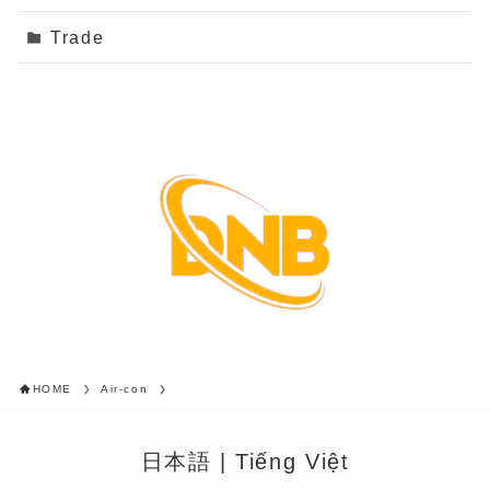
Trade
HOME
Air-con
日本語
|
Tiếng Việt