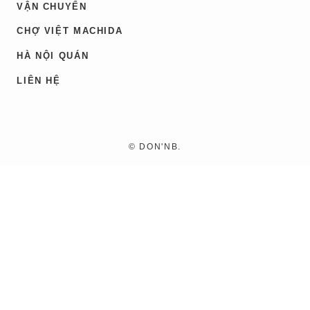
VẬN CHUYỂN
CHỢ VIỆT MACHIDA
HÀ NỘI QUÁN
LIÊN HỆ
©
DON'NB.