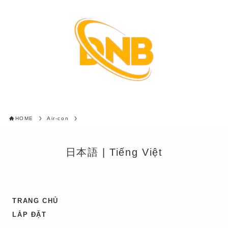
HOME
Air-con
日本語
|
Tiếng Việt
TRANG CHỦ
LẮP ĐẶT