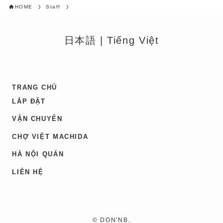
HOME
Staff
日本語
|
Tiếng Việt
TRANG CHỦ
LẮP ĐẶT
VẬN CHUYỂN
CHỢ VIỆT MACHIDA
HÀ NỘI QUÁN
LIÊN HỆ
©
DON'NB.